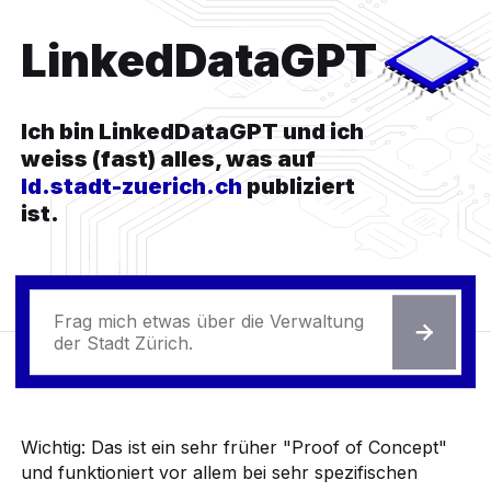
LinkedDataGPT
Ich bin LinkedDataGPT und ich
weiss (fast) alles, was auf
ld.stadt-zuerich.ch
publiziert
ist.
Deine Frage
Frage st
Wichtig: Das ist ein sehr früher "Proof of Concept"
und funktioniert vor allem bei sehr spezifischen